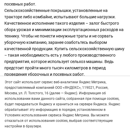
посевных работ.
Сельскохозяйственные покрышки, установленные на
тракторе либо комбайне, испытывают большие нагрузки.
Качественное исполнение такого изделия – залог быстрого
сбора урожая и минимизации эксплуатационных расходов на
технику. Чтобы не понести ненужные траты и не сорвать
уборочную компанию, заранее озаботьтесь выбором
качественной продукции. Купить сельскохозяйственную шину
– такая необходимость есть у любого производственного
предприятия, которое использует сельхоз машины. Ведь
предстоит пройти много тысяч километров в период
проведения уборочных и посевных работ.
Этот сайт использует сервис веб-аналитики Яндекс Метрика,
Сельскохозяйственные покрышки, установленные на
предоставляемый компанией ООО «ЯНДЕКС», 119021, Россия,
тракторе либо комбайне, испытывают большие нагрузки.
Москва, ул. Л. Толстого, 16 (далее — Яндекс). Информация об
Качественное исполнение такого изделия – залог быстрого
использовании вами данного сайта, собранная при помощи cookies,
сбора урожая и минимизации эксплуатационных расходов на
будет передаваться Яндексу и храниться на сервере Яндекса. Яндекс
обрабатывает эту информацию в порядке, установленном в
технику. Чтобы не понести ненужные траты и не сорвать
Условиях использования сервиса Яндекс Метрика. Вы можете
уборочную компанию, заранее озаботьтесь выбором
отказаться от использования cookies, выбрав соответствующие
качественной продукции.
настройки в браузере.