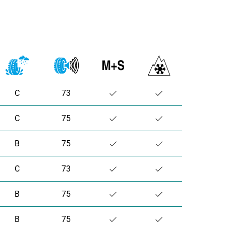
C
73
C
75
B
75
C
73
B
75
B
75