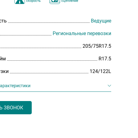
скорость
сцепление
сть
Ведущие
Региональные перевозки
205/75R17.5
юйм
R17.5
узки
124/122L
характеристики
Ь ЗВОНОК