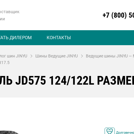
оставщик
+7 (800) 5
сии
ТАТЬ ДИЛЕРОМ
КОНТАКТЫ
лог шин JINYU
Шины Ведущие JINYU
Ведущие шины JINYU — 
R17.5
Ь JD575 124/122L РАЗМЕР
Долговечно