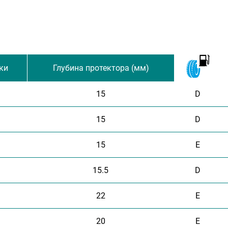
ки
Глубина протектора (мм)
15
D
15
D
15
E
15.5
D
22
E
20
E