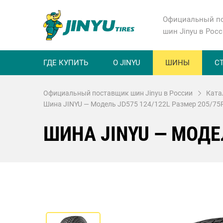
Официальный п
шин Jinyu в Рос
ГДЕ КУПИТЬ
О JINYU
ШИНЫ
С
Официальный поставщик шин Jinyu в России
Ката
Шина JINYU — Модель JD575 124/122L Размер 205/75
ШИНА JINYU — МОДЕЛ