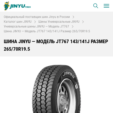
Официальный поставщик шин Jinyu в России
Каталог шин JINYU
Шины Универсальные JINYU
Универсальные шины JINYU — Модель JT767
Шина JINYU — Модель JT767 143/141J Размер 265/70R19.5
ШИНА JINYU — МОДЕЛЬ JT767 143/141J РАЗМЕР
265/70R19.5